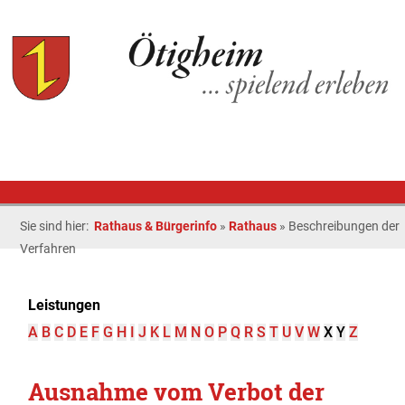
Sie sind hier:
Rathaus & Bürgerinfo
»
Rathaus
»
Beschreibungen der
Verfahren
Leistungen
A
B
C
D
E
F
G
H
I
J
K
L
M
N
O
P
Q
R
S
T
U
V
W
X
Y
Z
Ausnahme vom Verbot der