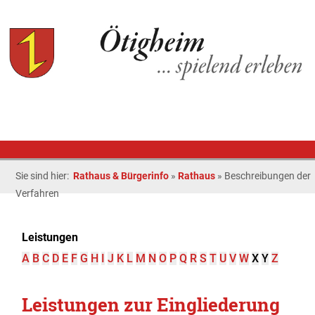
Sie sind hier:
Rathaus & Bürgerinfo
»
Rathaus
»
Beschreibungen der
Verfahren
Leistungen
A
B
C
D
E
F
G
H
I
J
K
L
M
N
O
P
Q
R
S
T
U
V
W
X
Y
Z
Leistungen zur Eingliederung