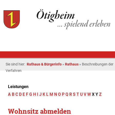
Sie sind hier:
Rathaus & Bürgerinfo
»
Rathaus
»
Beschreibungen der
Verfahren
Leistungen
A
B
C
D
E
F
G
H
I
J
K
L
M
N
O
P
Q
R
S
T
U
V
W
X
Y
Z
Wohnsitz abmelden