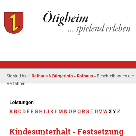
Sie sind hier:
Rathaus & Bürgerinfo
»
Rathaus
»
Beschreibungen der
Verfahren
Leistungen
A
B
C
D
E
F
G
H
I
J
K
L
M
N
O
P
Q
R
S
T
U
V
W
X
Y
Z
Kindesunterhalt - Festsetzung