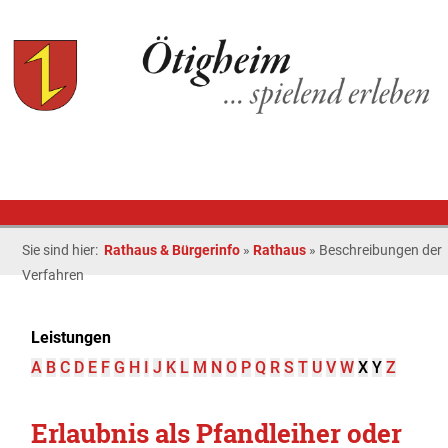
Sie sind hier:
Rathaus & Bürgerinfo
»
Rathaus
»
Beschreibungen der
Verfahren
Leistungen
A
B
C
D
E
F
G
H
I
J
K
L
M
N
O
P
Q
R
S
T
U
V
W
X
Y
Z
Erlaubnis als Pfandleiher oder