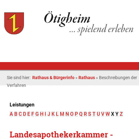
Sie sind hier:
Rathaus & Bürgerinfo
»
Rathaus
»
Beschreibungen der
Verfahren
Leistungen
A
B
C
D
E
F
G
H
I
J
K
L
M
N
O
P
Q
R
S
T
U
V
W
X
Y
Z
Landesapothekerkammer -