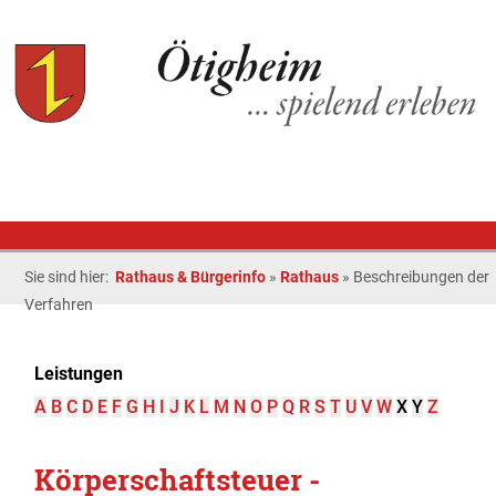
Sie sind hier:
Rathaus & Bürgerinfo
»
Rathaus
»
Beschreibungen der
Verfahren
Leistungen
A
B
C
D
E
F
G
H
I
J
K
L
M
N
O
P
Q
R
S
T
U
V
W
X
Y
Z
Körperschaftsteuer -