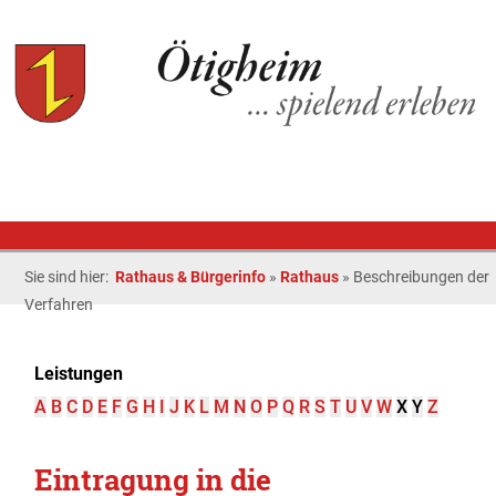
Sie sind hier:
Rathaus & Bürgerinfo
»
Rathaus
»
Beschreibungen der
Verfahren
Leistungen
A
B
C
D
E
F
G
H
I
J
K
L
M
N
O
P
Q
R
S
T
U
V
W
X
Y
Z
Eintragung in die