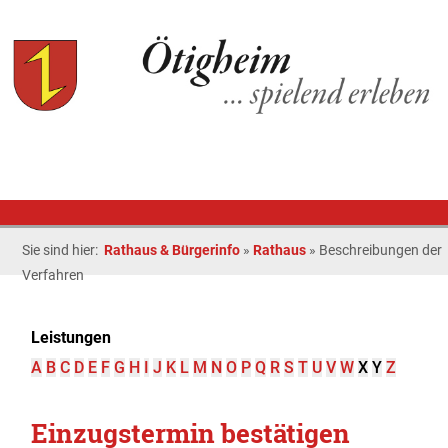
Sie sind hier:
Rathaus & Bürgerinfo
»
Rathaus
»
Beschreibungen der
Verfahren
Leistungen
A
B
C
D
E
F
G
H
I
J
K
L
M
N
O
P
Q
R
S
T
U
V
W
X
Y
Z
Einzugstermin bestätigen