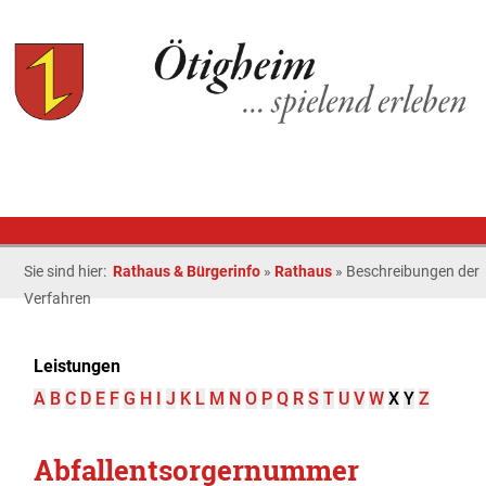
Sie sind hier:
Rathaus & Bürgerinfo
»
Rathaus
»
Beschreibungen der
Verfahren
Leistungen
A
B
C
D
E
F
G
H
I
J
K
L
M
N
O
P
Q
R
S
T
U
V
W
X
Y
Z
Abfallentsorgernummer