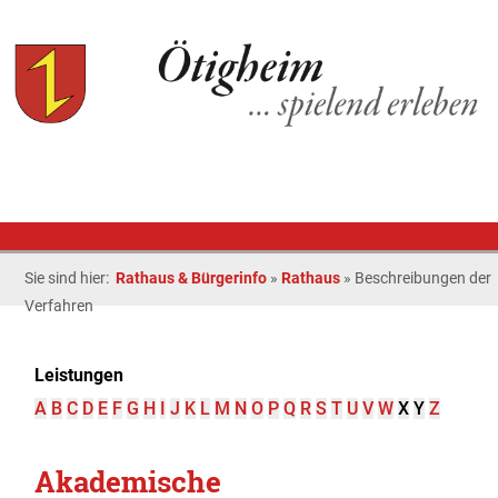
Sie sind hier:
Rathaus & Bürgerinfo
»
Rathaus
»
Beschreibungen der
Verfahren
Leistungen
A
B
C
D
E
F
G
H
I
J
K
L
M
N
O
P
Q
R
S
T
U
V
W
X
Y
Z
Akademische