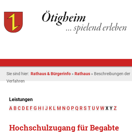
Sie sind hier:
Rathaus & Bürgerinfo
»
Rathaus
»
Beschreibungen der
Verfahren
Leistungen
A
B
C
D
E
F
G
H
I
J
K
L
M
N
O
P
Q
R
S
T
U
V
W
X
Y
Z
Hochschulzugang für Begabte