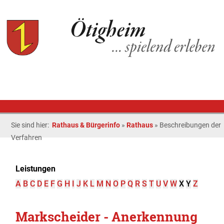
Sie sind hier:
Rathaus & Bürgerinfo
»
Rathaus
»
Beschreibungen der
Verfahren
Leistungen
A
B
C
D
E
F
G
H
I
J
K
L
M
N
O
P
Q
R
S
T
U
V
W
X
Y
Z
Markscheider - Anerkennung