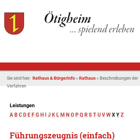
Sie sind hier:
Rathaus & Bürgerinfo
»
Rathaus
»
Beschreibungen der
Verfahren
Leistungen
A
B
C
D
E
F
G
H
I
J
K
L
M
N
O
P
Q
R
S
T
U
V
W
X
Y
Z
Führungszeugnis (einfach)