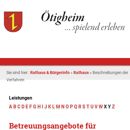
Sie sind hier:
Rathaus & Bürgerinfo
»
Rathaus
»
Beschreibungen der
Verfahren
Leistungen
A
B
C
D
E
F
G
H
I
J
K
L
M
N
O
P
Q
R
S
T
U
V
W
X
Y
Z
Betreuungsangebote für