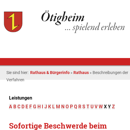
Sie sind hier:
Rathaus & Bürgerinfo
»
Rathaus
»
Beschreibungen der
Verfahren
Leistungen
A
B
C
D
E
F
G
H
I
J
K
L
M
N
O
P
Q
R
S
T
U
V
W
X
Y
Z
Sofortige Beschwerde beim