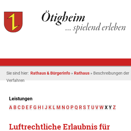
Sie sind hier:
Rathaus & Bürgerinfo
»
Rathaus
»
Beschreibungen der
Verfahren
Leistungen
A
B
C
D
E
F
G
H
I
J
K
L
M
N
O
P
Q
R
S
T
U
V
W
X
Y
Z
Luftrechtliche Erlaubnis für