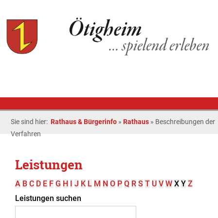
Sie sind hier:
Rathaus & Bürgerinfo
»
Rathaus
»
Beschreibungen der
Verfahren
Leistungen
A
B
C
D
E
F
G
H
I
J
K
L
M
N
O
P
Q
R
S
T
U
V
W
X
Y
Z
Leistungen suchen