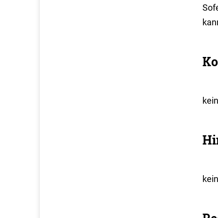
Sofe
kan
Ko
kei
Hi
kei