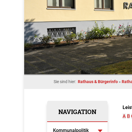
Sie sind hier:
Rathaus & Bürgerinfo
»
Rath
Leis
NAVIGATION
A
B
Kommunalpolitik