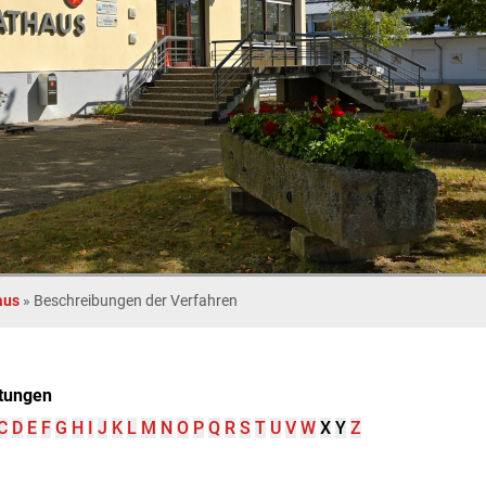
aus
»
Beschreibungen der Verfahren
tungen
C
D
E
F
G
H
I
J
K
L
M
N
O
P
Q
R
S
T
U
V
W
X
Y
Z