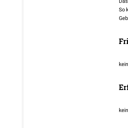
Das 
So 
Geb
Fr
kei
Er
kei