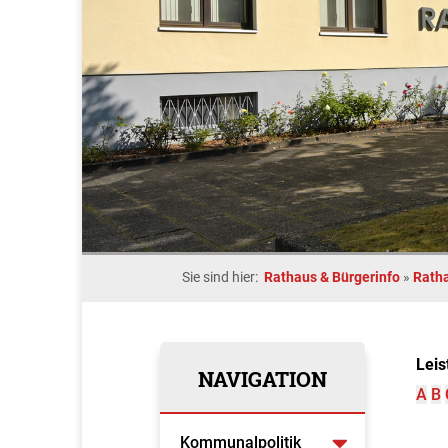
Sie sind hier:
Rathaus & Bürgerinfo
»
Rath
Leis
NAVIGATION
A
B
Kommunalpolitik