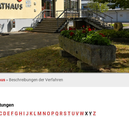
aus
»
Beschreibungen der Verfahren
tungen
C
D
E
F
G
H
I
J
K
L
M
N
O
P
Q
R
S
T
U
V
W
X
Y
Z