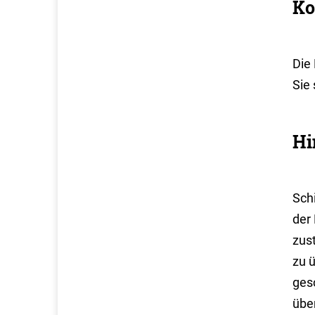
Ko
Die
Sie 
Hi
Sch
der
zus
zu 
gesc
übe