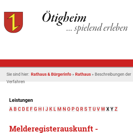
Sie sind hier:
Rathaus & Bürgerinfo
»
Rathaus
»
Beschreibungen der
Verfahren
Leistungen
A
B
C
D
E
F
G
H
I
J
K
L
M
N
O
P
Q
R
S
T
U
V
W
X
Y
Z
Melderegisterauskunft -