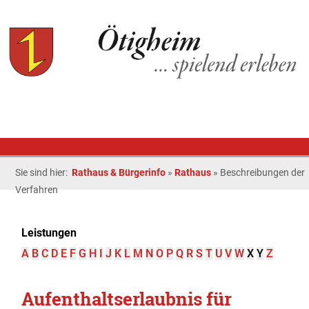
Sie sind hier:
Rathaus & Bürgerinfo
»
Rathaus
»
Beschreibungen der
Verfahren
Leistungen
A
B
C
D
E
F
G
H
I
J
K
L
M
N
O
P
Q
R
S
T
U
V
W
X
Y
Z
Aufenthaltserlaubnis für