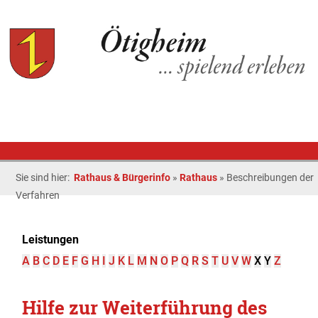
Sie sind hier:
Rathaus & Bürgerinfo
»
Rathaus
»
Beschreibungen der
Verfahren
Leistungen
A
B
C
D
E
F
G
H
I
J
K
L
M
N
O
P
Q
R
S
T
U
V
W
X
Y
Z
Hilfe zur Weiterführung des