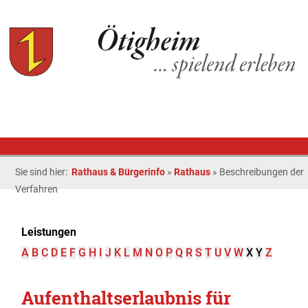
Sie sind hier:
Rathaus & Bürgerinfo
»
Rathaus
»
Beschreibungen der
Verfahren
Leistungen
A
B
C
D
E
F
G
H
I
J
K
L
M
N
O
P
Q
R
S
T
U
V
W
X
Y
Z
Aufenthaltserlaubnis für