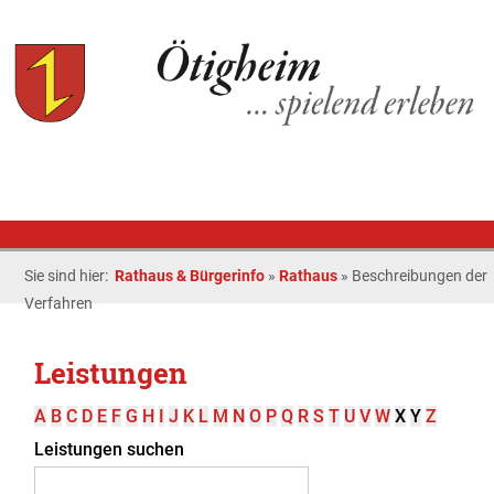
Sie sind hier:
Rathaus & Bürgerinfo
»
Rathaus
»
Beschreibungen der
Verfahren
Leistungen
A
B
C
D
E
F
G
H
I
J
K
L
M
N
O
P
Q
R
S
T
U
V
W
X
Y
Z
Leistungen suchen