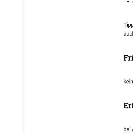
Tip
auc
Fr
kei
Er
bei