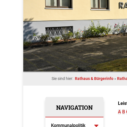
Sie sind hier:
Rathaus & Bürgerinfo
»
Rath
Leis
NAVIGATION
A
B
Kommunalpolitik