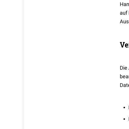
Han
auf 
Ausk
Ve
Die
bea
Dat