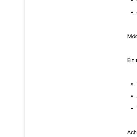
Möc
Ein 
Acht