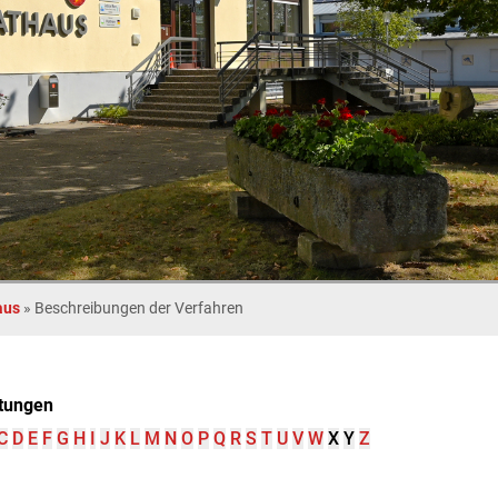
aus
»
Beschreibungen der Verfahren
tungen
C
D
E
F
G
H
I
J
K
L
M
N
O
P
Q
R
S
T
U
V
W
X
Y
Z