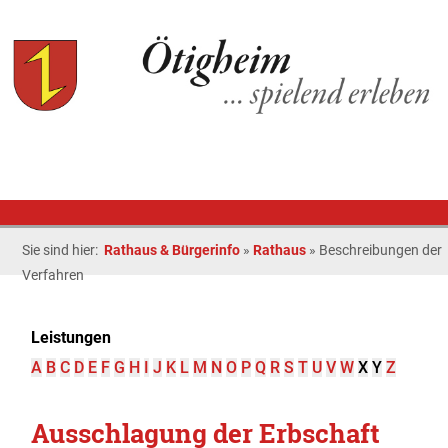
Sie sind hier:
Rathaus & Bürgerinfo
»
Rathaus
»
Beschreibungen der
Verfahren
Leistungen
A
B
C
D
E
F
G
H
I
J
K
L
M
N
O
P
Q
R
S
T
U
V
W
X
Y
Z
Ausschlagung der Erbschaft