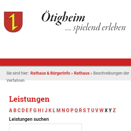
Sie sind hier:
Rathaus & Bürgerinfo
»
Rathaus
»
Beschreibungen der
Verfahren
Leistungen
A
B
C
D
E
F
G
H
I
J
K
L
M
N
O
P
Q
R
S
T
U
V
W
X
Y
Z
Leistungen suchen