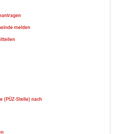
eantragen
meinde melden
tteilen
e (PÜZ-Stelle) nach
en