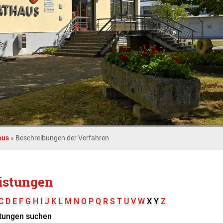
aus
»
Beschreibungen der Verfahren
istungen
C
D
E
F
G
H
I
J
K
L
M
N
O
P
Q
R
S
T
U
V
W
X
Y
Z
tungen suchen