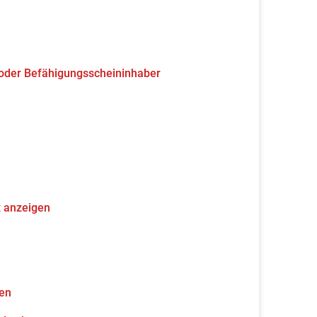
 oder Befähigungsscheininhaber
z anzeigen
gen