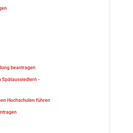
gen
ldung beantragen
 Spätaussiedlern -
hen Hochschulen führen
antragen