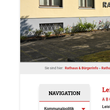
Sie sind hier:
Rathaus & Bürgerinfo
»
Rath
Le
NAVIGATION
A
B
Leis
Kommunalpolitik