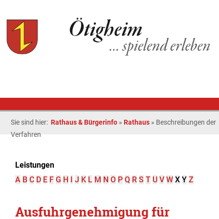
Sie sind hier:
Rathaus & Bürgerinfo
»
Rathaus
»
Beschreibungen der
Verfahren
Leistungen
A
B
C
D
E
F
G
H
I
J
K
L
M
N
O
P
Q
R
S
T
U
V
W
X
Y
Z
Ausfuhrgenehmigung für