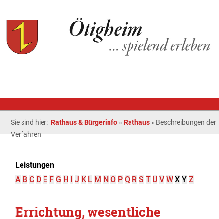
Sie sind hier:
Rathaus & Bürgerinfo
»
Rathaus
»
Beschreibungen der
Verfahren
Leistungen
A
B
C
D
E
F
G
H
I
J
K
L
M
N
O
P
Q
R
S
T
U
V
W
X
Y
Z
Errichtung, wesentliche