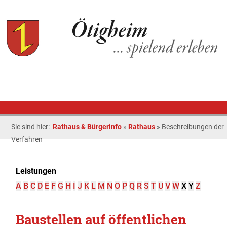
Sie sind hier:
Rathaus & Bürgerinfo
»
Rathaus
»
Beschreibungen der
Verfahren
Leistungen
A
B
C
D
E
F
G
H
I
J
K
L
M
N
O
P
Q
R
S
T
U
V
W
X
Y
Z
Baustellen auf öffentlichen