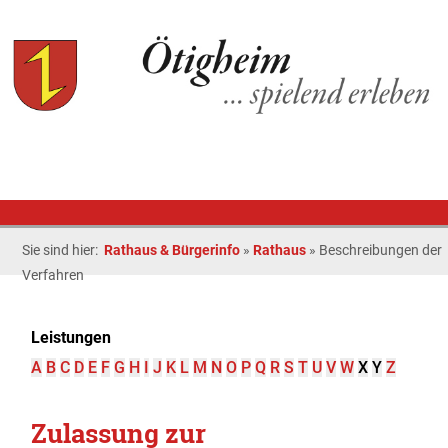
Sie sind hier:
Rathaus & Bürgerinfo
»
Rathaus
»
Beschreibungen der
Verfahren
Leistungen
A
B
C
D
E
F
G
H
I
J
K
L
M
N
O
P
Q
R
S
T
U
V
W
X
Y
Z
Zulassung zur