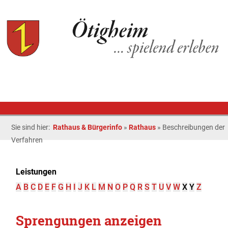
Sie sind hier:
Rathaus & Bürgerinfo
»
Rathaus
»
Beschreibungen der
Verfahren
Leistungen
A
B
C
D
E
F
G
H
I
J
K
L
M
N
O
P
Q
R
S
T
U
V
W
X
Y
Z
Sprengungen anzeigen