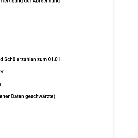
rfertigung der Abrechnung
nd Schülerzahlen zum 01.01.
er
n
gener Daten geschwärzte)