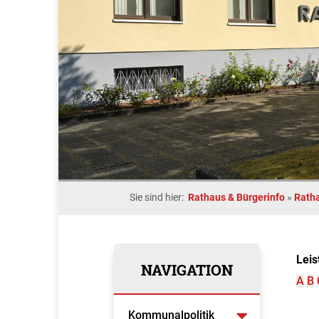
Sie sind hier:
Rathaus & Bürgerinfo
»
Rath
Leis
NAVIGATION
A
B
Kommunalpolitik