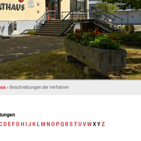
aus
»
Beschreibungen der Verfahren
tungen
C
D
E
F
G
H
I
J
K
L
M
N
O
P
Q
R
S
T
U
V
W
X
Y
Z