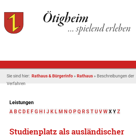
Sie sind hier:
Rathaus & Bürgerinfo
»
Rathaus
»
Beschreibungen der
Verfahren
Leistungen
A
B
C
D
E
F
G
H
I
J
K
L
M
N
O
P
Q
R
S
T
U
V
W
X
Y
Z
Studienplatz als ausländischer