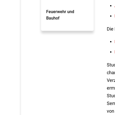
Feuerwehr und
Bauhof
Die
Stu
char
Ver
erm
Stu
Sem
von 