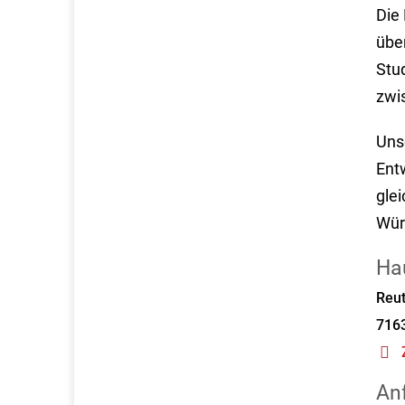
Die 
übe
Stu
zwi
Uns
Ent
glei
Wür
Ha
Reut
716
An