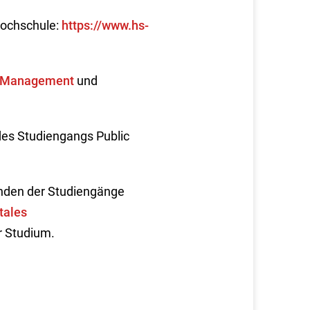
Hochschule:
https://www.hs-
c Management
und
des Studiengangs Public
enden der Studiengänge
tales
r Studium.