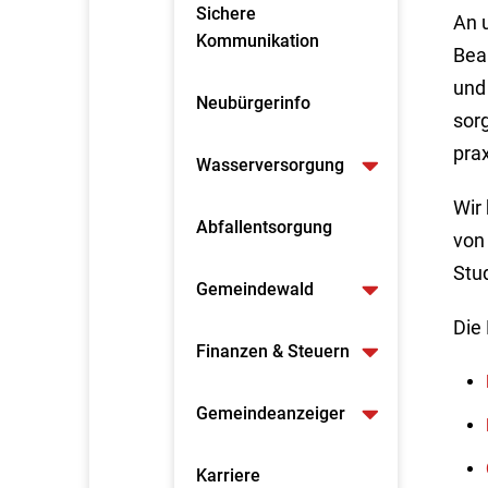
Sichere
An 
Kommunikation
Bea
und
Neubürgerinfo
sor
pra
Wasserversorgung
Wir 
Abfallentsorgung
von
Stu
Gemeindewald
Die
Finanzen & Steuern
Gemeindeanzeiger
Karriere