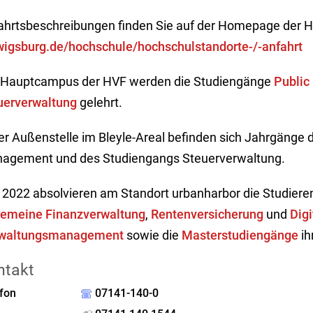
ahrtsbeschreibungen finden Sie auf der Homepage der 
wigsburg.de/hochschule/hochschulstandorte-/-anfahrt
Hauptcampus der HVF werden die Studiengänge
Publi
uerverwaltung
gelehrt.
der Außenstelle im Bleyle-Areal befinden sich Jahrgänge 
agement und des Studiengangs Steuerverwaltung.
t 2022 absolvieren am Standort urbanharbor die Studier
gemeine Finanzverwaltung
,
Rentenversicherung
und
Digi
waltungsmanagement
sowie die
Masterstudiengänge
ih
ntakt
fon
07141-140-0