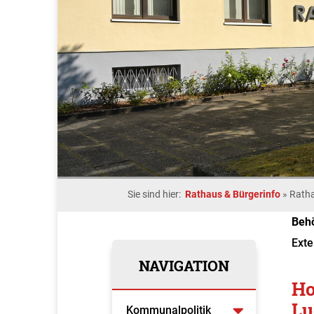
Sie sind hier:
Rathaus & Bürgerinfo
»
Rath
Beh
Exte
NAVIGATION
Ho
Lu
Kommunalpolitik