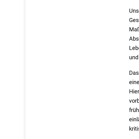
Uns
Ges
Maß
Abso
Leb
und 
Das
ein
Hie
vor
früh
einl
krit