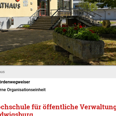
aus
ördenwegweiser
rne Organisationseinheit
chschule für öffentliche Verwaltun
dwigsburg