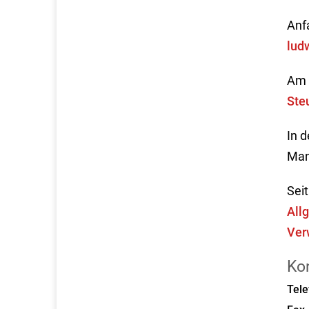
Anf
lud
Am 
Ste
In 
Man
Sei
All
Ver
Ko
Tele