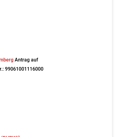
emberg
Antrag auf
r.: 99061001116000