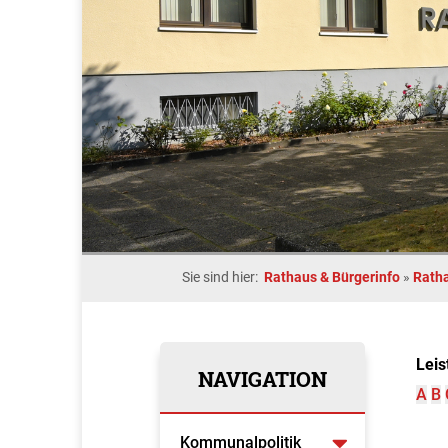
Sie sind hier:
Rathaus & Bürgerinfo
»
Rath
Leis
NAVIGATION
A
B
Kommunalpolitik