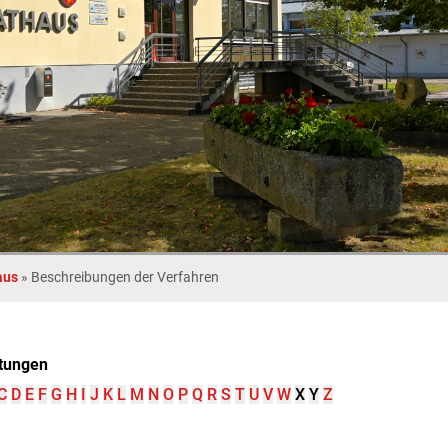
aus
»
Beschreibungen der Verfahren
tungen
C
D
E
F
G
H
I
J
K
L
M
N
O
P
Q
R
S
T
U
V
W
X
Y
Z