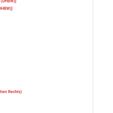
 (DHBW)]
(DHBW)]
chen Rechts)