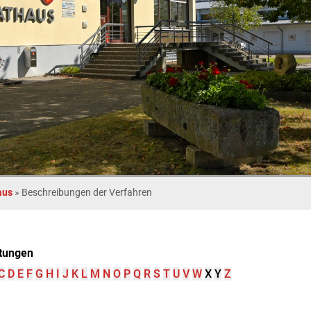
aus
»
Beschreibungen der Verfahren
tungen
C
D
E
F
G
H
I
J
K
L
M
N
O
P
Q
R
S
T
U
V
W
X
Y
Z