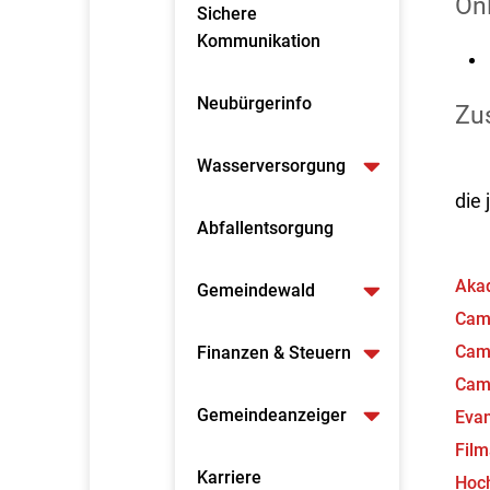
On
Sichere
Kommunikation
Neubürgerinfo
Zus
Wasserversorgung
die
Abfallentsorgung
Aka
Gemeindewald
Cam
Camp
Finanzen & Steuern
Cam
Gemeindeanzeiger
Evan
Fil
Karriere
Hoc