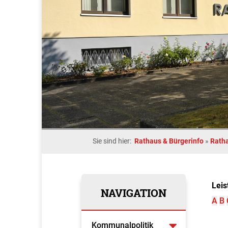
Sie sind hier:
Rathaus & Bürgerinfo
»
Rath
Leis
NAVIGATION
A
B
Kommunalpolitik