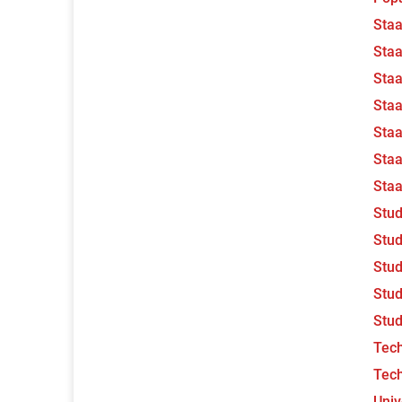
Staa
Staa
Staa
Staa
Staa
Staa
Staa
Stu
Stud
Stud
Stu
Stud
Tec
Tec
Univ