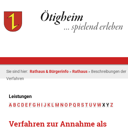
Sie sind hier:
Rathaus & Bürgerinfo
»
Rathaus
»
Beschreibungen der
Verfahren
Leistungen
A
B
C
D
E
F
G
H
I
J
K
L
M
N
O
P
Q
R
S
T
U
V
W
X
Y
Z
Verfahren zur Annahme als