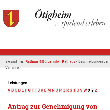
Sie sind hier:
Rathaus & Bürgerinfo
»
Rathaus
»
Beschreibungen der
Verfahren
Leistungen
A
B
C
D
E
F
G
H
I
J
K
L
M
N
O
P
Q
R
S
T
U
V
W
X
Y
Z
Antrag zur Genehmigung von