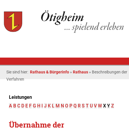
Sie sind hier:
Rathaus & Bürgerinfo
»
Rathaus
»
Beschreibungen der
Verfahren
Leistungen
A
B
C
D
E
F
G
H
I
J
K
L
M
N
O
P
Q
R
S
T
U
V
W
X
Y
Z
Übernahme der