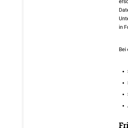
ers
Date
Unt
in 
Bei
Fr