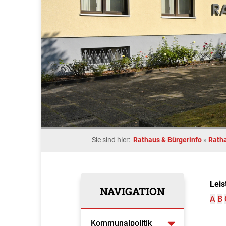
Sie sind hier:
Rathaus & Bürgerinfo
»
Rath
Leis
NAVIGATION
A
B
Kommunalpolitik