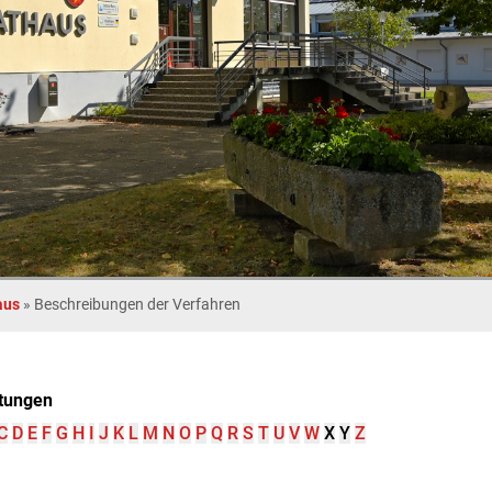
aus
»
Beschreibungen der Verfahren
tungen
C
D
E
F
G
H
I
J
K
L
M
N
O
P
Q
R
S
T
U
V
W
X
Y
Z