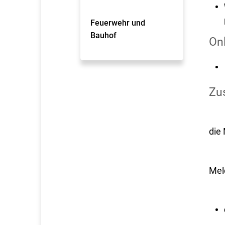
Feuerwehr und
Bauhof
On
Zus
die
Mel