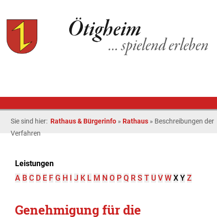
Sie sind hier:
Rathaus & Bürgerinfo
»
Rathaus
»
Beschreibungen der
Verfahren
Leistungen
A
B
C
D
E
F
G
H
I
J
K
L
M
N
O
P
Q
R
S
T
U
V
W
X
Y
Z
Genehmigung für die