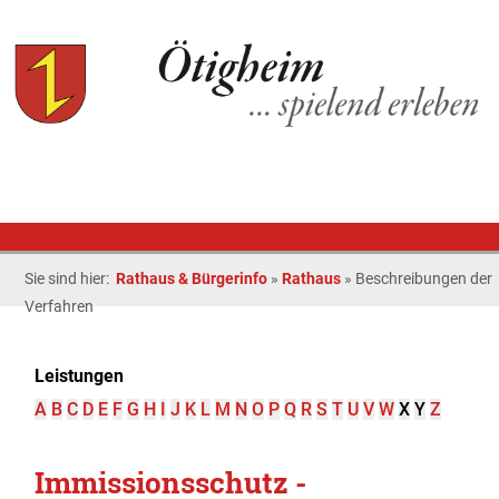
Sie sind hier:
Rathaus & Bürgerinfo
»
Rathaus
»
Beschreibungen der
Verfahren
Leistungen
A
B
C
D
E
F
G
H
I
J
K
L
M
N
O
P
Q
R
S
T
U
V
W
X
Y
Z
Immissionsschutz -