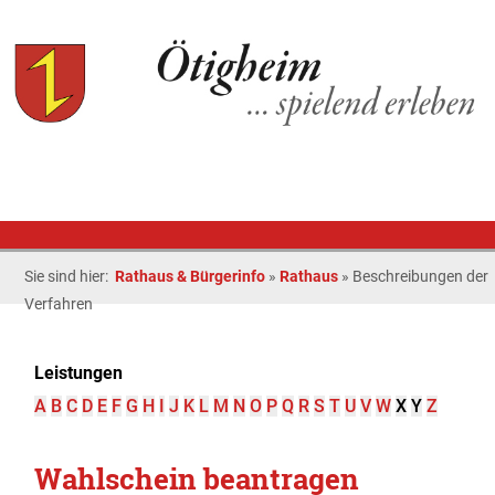
Sie sind hier:
Rathaus & Bürgerinfo
»
Rathaus
»
Beschreibungen der
Verfahren
Leistungen
A
B
C
D
E
F
G
H
I
J
K
L
M
N
O
P
Q
R
S
T
U
V
W
X
Y
Z
Wahlschein beantragen