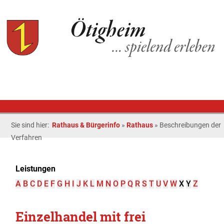
Sie sind hier:
Rathaus & Bürgerinfo
»
Rathaus
»
Beschreibungen der
Verfahren
Leistungen
A
B
C
D
E
F
G
H
I
J
K
L
M
N
O
P
Q
R
S
T
U
V
W
X
Y
Z
Einzelhandel mit frei