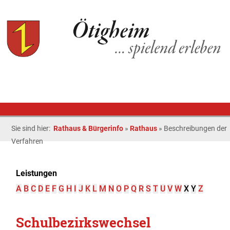
Sie sind hier:
Rathaus & Bürgerinfo
»
Rathaus
»
Beschreibungen der
Verfahren
Leistungen
A
B
C
D
E
F
G
H
I
J
K
L
M
N
O
P
Q
R
S
T
U
V
W
X
Y
Z
Schulbezirkswechsel