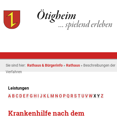
Sie sind hier:
Rathaus & Bürgerinfo
»
Rathaus
»
Beschreibungen der
Verfahren
Leistungen
A
B
C
D
E
F
G
H
I
J
K
L
M
N
O
P
Q
R
S
T
U
V
W
X
Y
Z
Krankenhilfe nach dem