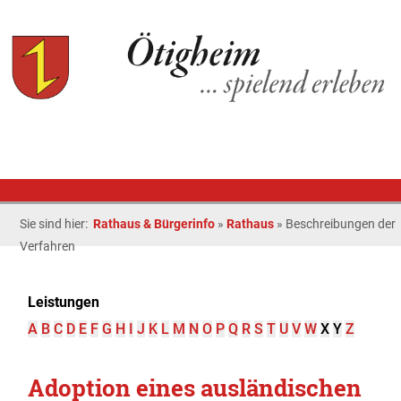
Sie sind hier:
Rathaus & Bürgerinfo
»
Rathaus
»
Beschreibungen der
Verfahren
Leistungen
A
B
C
D
E
F
G
H
I
J
K
L
M
N
O
P
Q
R
S
T
U
V
W
X
Y
Z
Adoption eines ausländischen